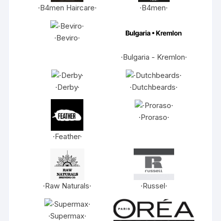
·B4men Haircare·
·B4men·
·Beviro·
·Bulgaria - Kremlon·
·Derby·
·Dutchbeards·
·Proraso·
·Feather·
·Raw Naturals·
·Russel·
·Supermax·