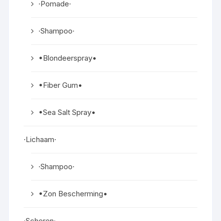
·Pomade·
·Shampoo·
•Blondeerspray•
•Fiber Gum•
•Sea Salt Spray•
·Lichaam·
·Shampoo·
•Zon Bescherming•
·Scheren·