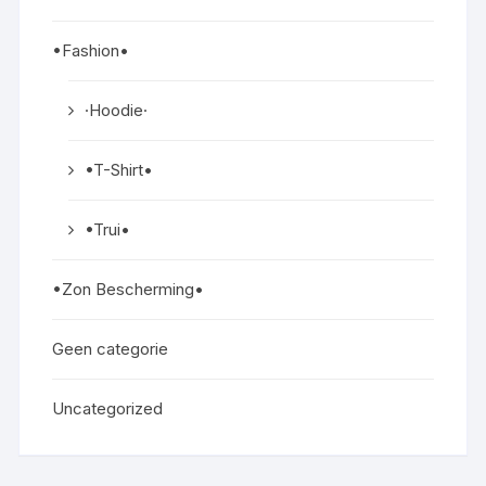
•Fashion•
·Hoodie·
•T-Shirt•
•Trui•
•Zon Bescherming•
Geen categorie
Uncategorized