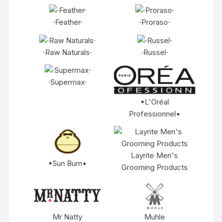
·Feather·
·Proraso·
·Raw Naturals·
·Russel·
·Supermax·
•L'Oréal
Professionnel•
Layrite Men's
•Sun Bum•
Grooming Products
Mr Natty
Muhle