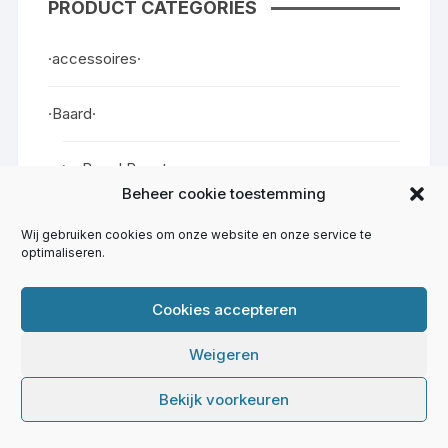
PRODUCT CATEGORIES
·accessoires·
·Baard·
·Baard Booster·
Beheer cookie toestemming
·Baard Boter·
Wij gebruiken cookies om onze website en onze service te
optimaliseren.
·Baard Zeep·
Cookies accepteren
·Baardbalm·
Weigeren
·BaardBorstel / Kammen·
Bekijk voorkeuren
·Baardolie·