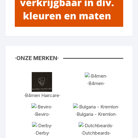
·ONZE MERKEN·
·B4men·
·B4men Haircare·
·Beviro·
·Bulgaria - Kremlon·
·Derby·
·Dutchbeards·