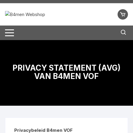
Ga
naar
inhoud
PRIVACY STATEMENT (AVG)
VAN B4MEN VOF
Privacybeleid B4men VOF