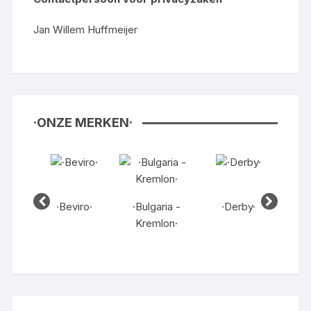
Jan Willem Huffmeijer
·ONZE MERKEN·
en·
·Beviro·
·Bulgaria -
·Derby·
·Dut
Kremlon·