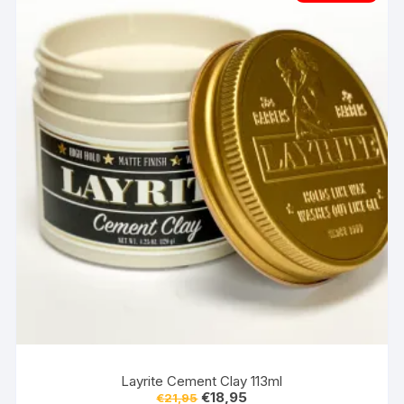
Layrite Cement Clay 113ml
Oorspronkelijke
Huidige
€
18,95
€
21,95