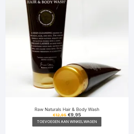
gekozen
worden
op
de
productpagina
Raw Naturals Hair & Body Wash
Oorspronkelijke
Huidige
€
9,95
€
12,95
prijs
prijs
TOEVOEGEN AAN WINKELWAGEN
was:
is:
€12,95.
€9,95.