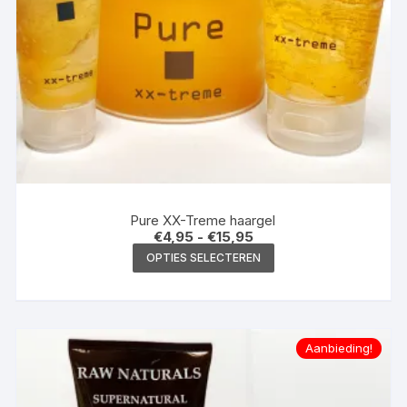
Pure XX-Treme haargel
Prijsklasse:
€
4,95
-
€
15,95
€4,95
Dit
OPTIES SELECTEREN
tot
product
€15,95
heeft
meerdere
variaties.
Aanbieding!
Deze
optie
kan