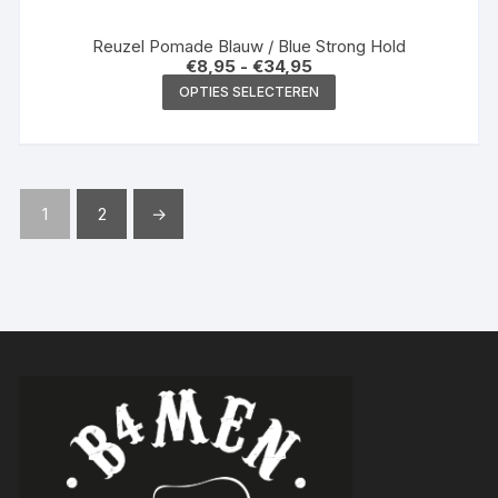
Reuzel Pomade Blauw / Blue Strong Hold
Prijsklasse:
€
8,95
-
€
34,95
€8,95
Dit
OPTIES SELECTEREN
tot
product
€34,95
heeft
meerdere
variaties.
1
2
→
Deze
optie
kan
gekozen
worden
op
de
productpagina