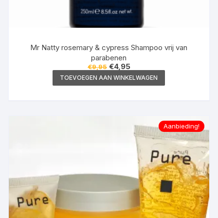
Mr Natty rosemary & cypress Shampoo vrij van
parabenen
Oorspronkelijke
Huidige
€
4,95
€
9,95
prijs
prijs
TOEVOEGEN AAN WINKELWAGEN
was:
is:
€9,95.
€4,95.
Aanbieding!