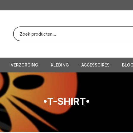
·VERZORGING·
·KLEDING·
·ACCESSOIRES·
·BLOG
eep/Scheercreme·
·Trui·
·Baardtrimmer·
e·
·T-Shirt·
·Haartrimmer·
•T-SHIRT•
e·
·Hoodie·
zor·