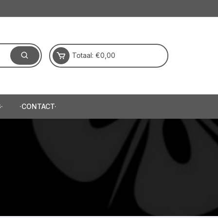
Totaal:
€
0,00
·
·CONTACT·