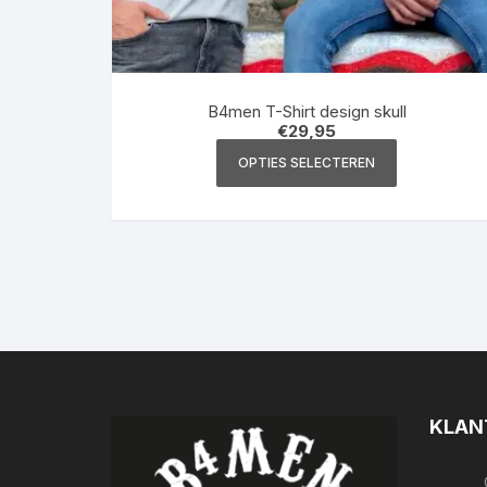
B4men T-Shirt design skull
€
29,95
Dit
OPTIES SELECTEREN
product
heeft
meerdere
variaties.
Deze
optie
kan
gekozen
worden
op
KLAN
de
productpagi