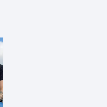
sjes·