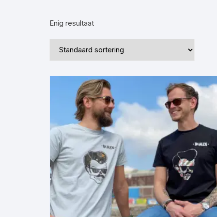
·Sea Salt Spray·
·Baard Zeep·
·Scheerme
Enig resultaat
·Haargel·
·Shampoo·
·Shampoo·
·Baardtrimmer·
·Haartrimmer·
·BaardBorstel / Kammen·