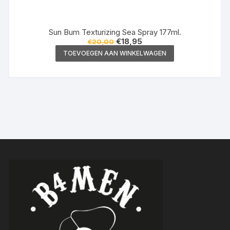
Sun Bum Texturizing Sea Spray 177ml.
Oorspronkelijke
Huidige
€
18,95
€
20,00
prijs
prijs
TOEVOEGEN AAN WINKELWAGEN
was:
is:
€20,00.
€18,95.