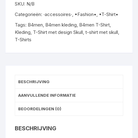
SKU:
N/B
Categorieën:
·accessoires·
,
•Fashion•
,
•T-Shirt•
Tags:
B4men
,
B4men kleding
,
B4men T-Shirt
,
Kleding
,
T-Shirt met design Skull
,
t-shirt met skull
,
T-Shirts
BESCHRIJVING
AANVULLENDE INFORMATIE
BEOORDELINGEN (0)
BESCHRIJVING