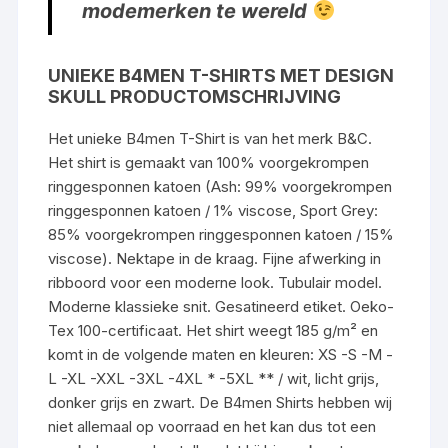
modemerken te wereld
UNIEKE B4MEN T-SHIRTS MET DESIGN
SKULL PRODUCTOMSCHRIJVING
Het unieke B4men T-Shirt is van het merk B&C.
Het shirt is gemaakt van 100% voorgekrompen
ringgesponnen katoen (Ash: 99% voorgekrompen
ringgesponnen katoen / 1% viscose, Sport Grey:
85% voorgekrompen ringgesponnen katoen / 15%
viscose). Nektape in de kraag. Fijne afwerking in
ribboord voor een moderne look. Tubulair model.
Moderne klassieke snit. Gesatineerd etiket. Oeko-
Tex 100-certificaat. Het shirt weegt 185 g/m² en
komt in de volgende maten en kleuren: XS -S -M -
L -XL -XXL -3XL -4XL * -5XL ** / wit, licht grijs,
donker grijs en zwart. De B4men Shirts hebben wij
niet allemaal op voorraad en het kan dus tot een