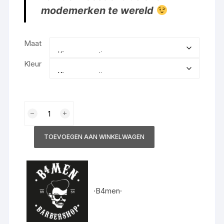
modemerken te wereld
Maat
Kleur
B4men
T-
Shirt
TOEVOEGEN AAN WINKELWAGEN
design
skull
aantal
·B4men·