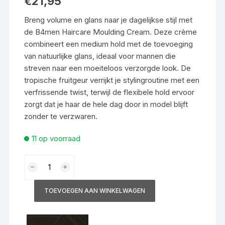
€
21,95
Breng volume en glans naar je dagelijkse stijl met
de B4men Haircare Moulding Cream. Deze crème
combineert een medium hold met de toevoeging
van natuurlijke glans, ideaal voor mannen die
streven naar een moeiteloos verzorgde look. De
tropische fruitgeur verrijkt je stylingroutine met een
verfrissende twist, terwijl de flexibele hold ervoor
zorgt dat je haar de hele dag door in model blijft
zonder te verzwaren.
11 op voorraad
B4men
Haircare
Moulding
TOEVOEGEN AAN WINKELWAGEN
Creme
100ml
aantal