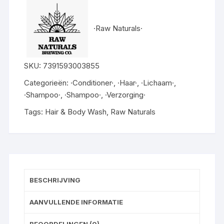
Wash
aantal
·Raw Naturals·
SKU:
7391593003855
Categorieën:
·Conditioner·
,
·Haar·
,
·Lichaam·
,
·Shampoo·
,
·Shampoo·
,
·Verzorging·
Tags:
Hair & Body Wash
,
Raw Naturals
BESCHRIJVING
AANVULLENDE INFORMATIE
BEOORDELINGEN (0)