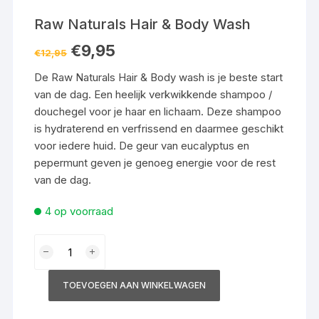
Raw Naturals Hair & Body Wash
Oorspronkelijke
Huidige
€
9,95
€
12,95
prijs
prijs
was:
is:
De Raw Naturals Hair & Body wash is je beste start
€12,95.
€9,95.
van de dag. Een heelijk verkwikkende shampoo /
douchegel voor je haar en lichaam. Deze shampoo
is hydraterend en verfrissend en daarmee geschikt
voor iedere huid. De geur van eucalyptus en
pepermunt geven je genoeg energie voor de rest
van de dag.
4 op voorraad
Raw
Naturals
Hair
TOEVOEGEN AAN WINKELWAGEN
&
Body