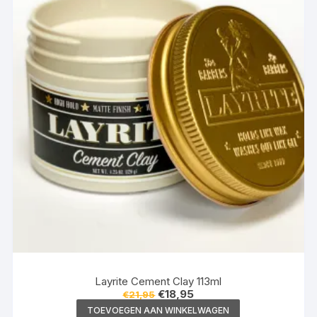
Layrite Cement Clay 113ml
Oorspronkelijke
Huidige
€
18,95
€
21,95
prijs
prijs
TOEVOEGEN AAN WINKELWAGEN
was:
is: