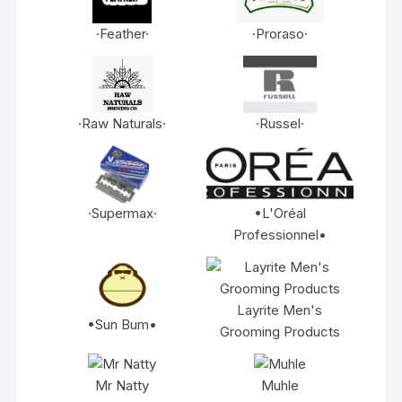
·Feather·
·Proraso·
·Raw Naturals·
·Russel·
·Supermax·
•L'Oréal
Professionnel•
Layrite Men's
•Sun Bum•
Grooming Products
Mr Natty
Muhle