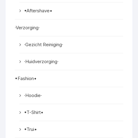
•Aftershave•
·Verzorging·
·Gezicht Reiniging·
·Huidverzorging·
•Fashion•
·Hoodie·
•T-Shirt•
•Trui•