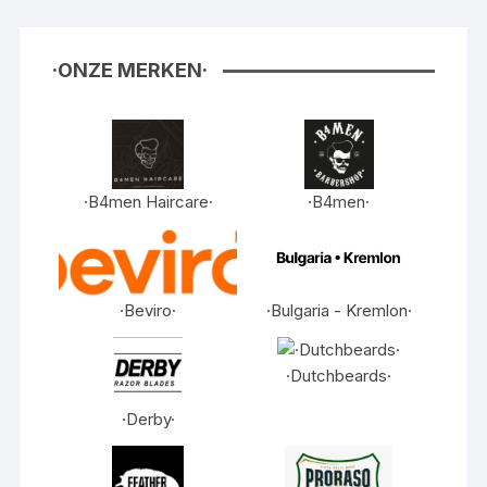
·ONZE MERKEN·
·B4men Haircare·
·B4men·
·Beviro·
·Bulgaria - Kremlon·
·Dutchbeards·
·Derby·