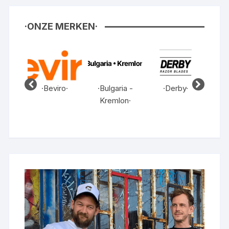
·ONZE MERKEN·
en·
·Beviro·
·Bulgaria -
·Derby·
·Dut
Kremlon·