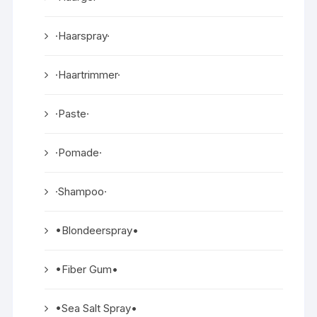
·Haarspray·
·Haartrimmer·
·Paste·
·Pomade·
·Shampoo·
•Blondeerspray•
•Fiber Gum•
•Sea Salt Spray•