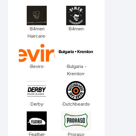
·B4men
·B4men·
Haircare·
·Beviro·
·Bulgaria -
Kremlon·
·Derby·
·Dutchbeards·
·Feather·
·Proraso·