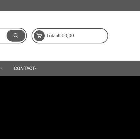
Totaal:
€
0,00
·
·CONTACT·