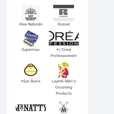
·Raw Naturals·
·Russel·
·Supermax·
•L'Oréal
Professionnel•
•Sun Bum•
Layrite Men's
Grooming
Products