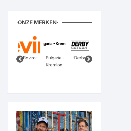
·ONZE MERKEN·
B4men·
·Beviro·
·Bulgaria -
·Derby·
·Dutchbea
·Fea
Kremlon·
rds·