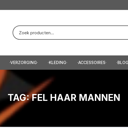
·VERZORGING·
·KLEDING·
·ACCESSOIRES·
·BLOG
eep/Scheercreme·
·Trui·
·Baardtrimmer·
e·
·T-Shirt·
·Haartrimmer·
TAG:
FEL HAAR MANNEN
e·
·Hoodie·
zor·