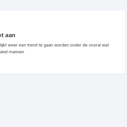
sjes·
et aan
t lijkt weer een trend te gaan worden onder de vooral wat
. Veel mannen
Stay
Suavecito
Taylor of
·B4men
·
Golden
Old Bond
Haircare·
Pomade
Street