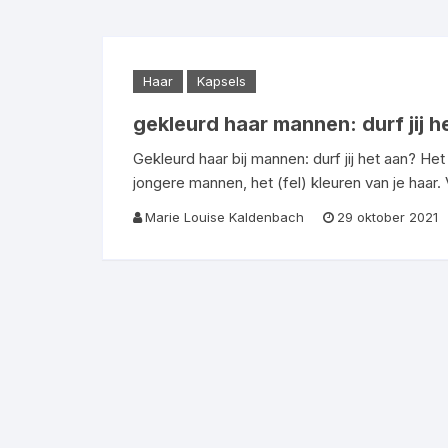
·Sea Salt Spray·
·Baard Zeep·
·Scheerme
·Haargel·
·Shampoo·
Haar
Kapsels
·Shampoo·
·Baardtrimmer·
gekleurd haar mannen: durf jij h
·Haartrimmer·
·BaardBorstel / Kammen·
Gekleurd haar bij mannen: durf jij het aan? He
jongere mannen, het (fel) kleuren van je haar
Marie Louise Kaldenbach
29 oktober 2021