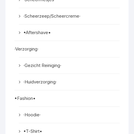
·Scheerzeep/Scheercreme·
•Aftershave•
·Verzorging·
·Gezicht Reiniging·
·Huidverzorging·
•Fashion•
·Hoodie·
•T-Shirt•