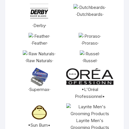
·Dutchbeards·
·Derby·
·Feather·
·Proraso·
·Raw Naturals·
·Russel·
·Supermax·
•L'Oréal
Professionnel•
Layrite Men's
•Sun Bum•
Grooming Products