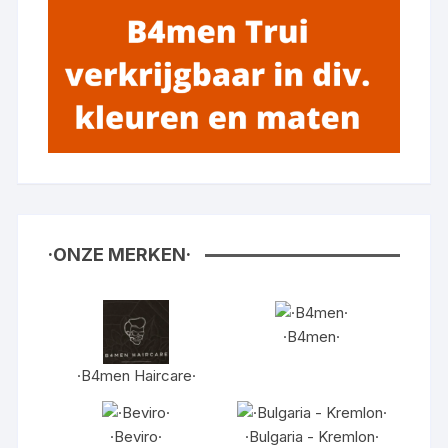
·ONZE MERKEN·
·B4men·
·B4men Haircare·
·Beviro·
·Bulgaria - Kremlon·