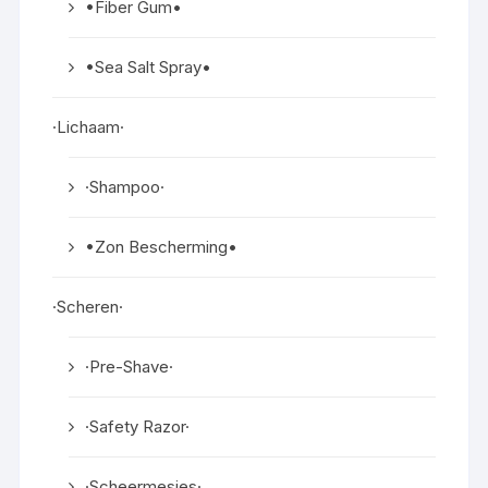
•Fiber Gum•
•Sea Salt Spray•
·Lichaam·
·Shampoo·
•Zon Bescherming•
·Scheren·
·Pre-Shave·
·Safety Razor·
·Scheermesjes·