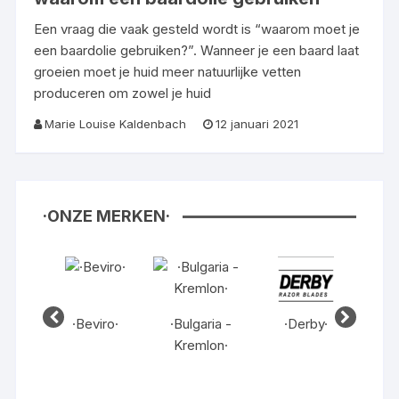
Een vraag die vaak gesteld wordt is “waarom moet je
een baardolie gebruiken?”. Wanneer je een baard laat
groeien moet je huid meer natuurlijke vetten
produceren om zowel je huid
Marie Louise Kaldenbach
12 januari 2021
·ONZE MERKEN·
en·
·Beviro·
·Bulgaria -
·Derby·
·Dut
Kremlon·