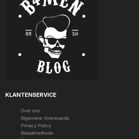
KLANTENSERVICE
Over ons
Algemene Voorwaarde
Privacy Policy
Betaalmethode