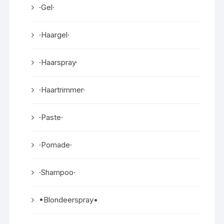
·Gel·
·Haargel·
·Haarspray·
·Haartrimmer·
·Paste·
·Pomade·
·Shampoo·
•Blondeerspray•