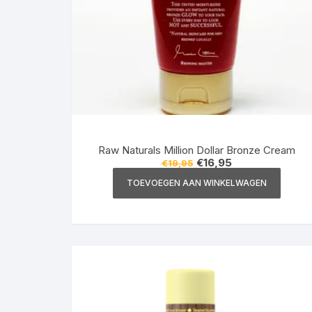
Raw Naturals Million Dollar Bronze Cream
Oorspronkelijke
Huidige
€
16,95
€
19,95
prijs
prijs
was:
is:
TOEVOEGEN AAN WINKELWAGEN
€19,95.
€16,95.