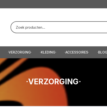
·VERZORGING·
·KLEDING·
·ACCESSOIRES·
·BLOG
eep/Scheercreme·
·Trui·
·Baardtrimmer·
e·
·T-Shirt·
·Haartrimmer·
·VERZORGING·
e·
·Hoodie·
zor·