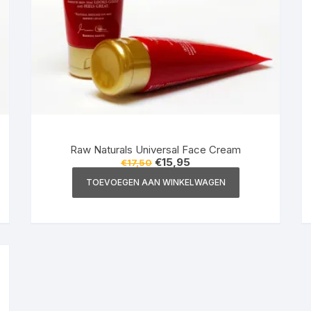
Raw Naturals Universal Face Cream
Oorspronkelijke
Huidige
€
15,95
€
17,50
prijs
prijs
was:
is:
TOEVOEGEN AAN WINKELWAGEN
€17,50.
€15,95.