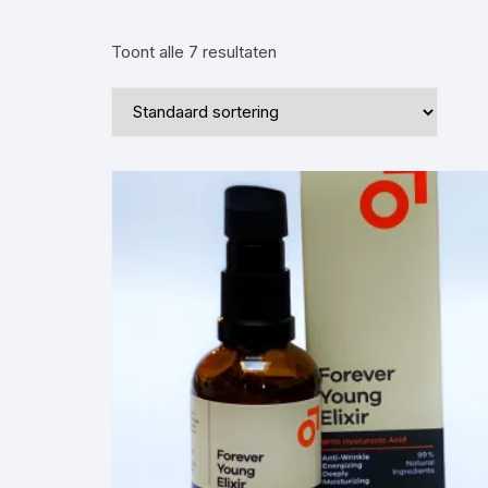
·Sea Salt Spray·
·Baard Zeep·
·Scheerme
Toont alle 7 resultaten
·Haargel·
·Shampoo·
·Shampoo·
·Baardtrimmer·
·Haartrimmer·
·BaardBorstel / Kammen·