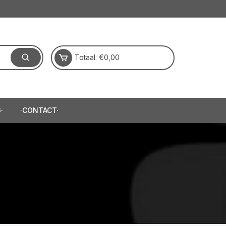
Totaal:
€
0,00
·
·CONTACT·