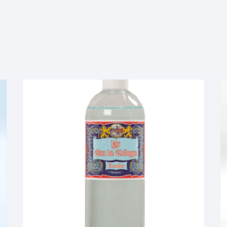
sjes·