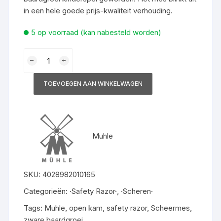
in een hele goede prijs-kwaliteit verhouding.
5 op voorraad (kan nabesteld worden)
Muhle
Safety
Razor
TOEVOEGEN AAN WINKELWAGEN
met
open
kam
R41
Muhle
aantal
SKU:
4028982010165
Categorieën:
·Safety Razor·
,
·Scheren·
Tags:
Muhle
,
open kam
,
safety razor
,
Scheermes
,
zware baardgroei