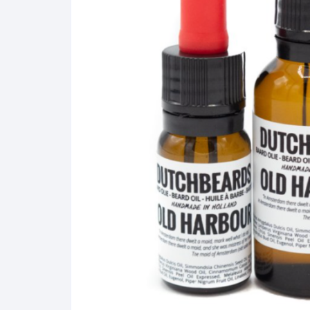
·Sea Salt Spray·
·Baard Zeep·
·Scheerme
·Haargel·
·Shampoo·
·Shampoo·
·Baardtrimmer·
·Haartrimmer·
·BaardBorstel / Kammen·