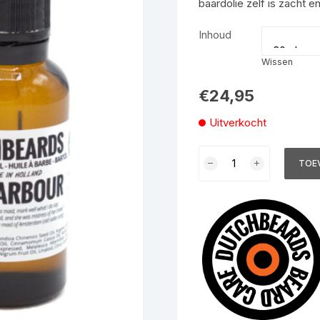
baardolie zelf is zacht e
sjes·
Inhoud
Wissen
€
24,95
Uitverkocht
Dutchbeards
TOE
Old
Harbour
baardolie
aantal