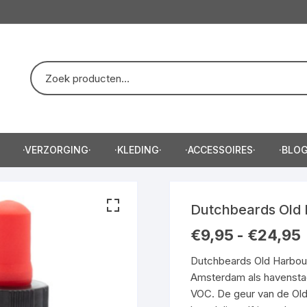
·VERZORGING·
·KLEDING·
·ACCESSOIRES·
·BLOG
eep/Scheercreme·
·Trui·
·Baardtrimmer·
Dutchbeards Old 
e·
·T-Shirt·
·Haartrimmer·
P
€
9,95
-
€
24,95
€
e·
·Hoodie·
t
Dutchbeards Old Harbour
€
Amsterdam als havenstad 
zor·
VOC. De geur van de Old 