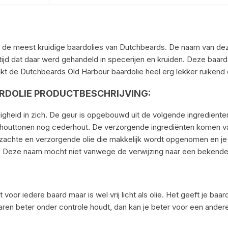
n de meest kruidige baardolies van Dutchbeards. De naam van dez
d dat daar werd gehandeld in specerijen en kruiden. Deze baardol
aakt de Dutchbeards Old Harbour baardolie heel erg lekker ruikend
RDOLIE PRODUCTBESCHRIJVING:
igheid in zich. De geur is opgebouwd uit de volgende ingrediënten:
 houttonen nog cederhout. De verzorgende ingrediënten komen va
zachte en verzorgende olie die makkelijk wordt opgenomen en je 
 Deze naam mocht niet vanwege de verwijzing naar een bekende
oor iedere baard maar is wel vrij licht als olie. Het geeft je baar
haren beter onder controle houdt, dan kan je beter voor een andere