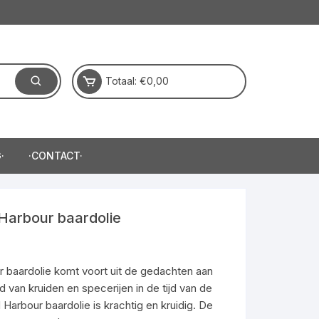
Totaal:
€
0,00
·
·CONTACT·
Harbour baardolie
rijsklasse:
9,95
ot
 baardolie komt voort uit de gedachten aan
24,95
van kruiden en specerijen in de tijd van de
Harbour baardolie is krachtig en kruidig. De