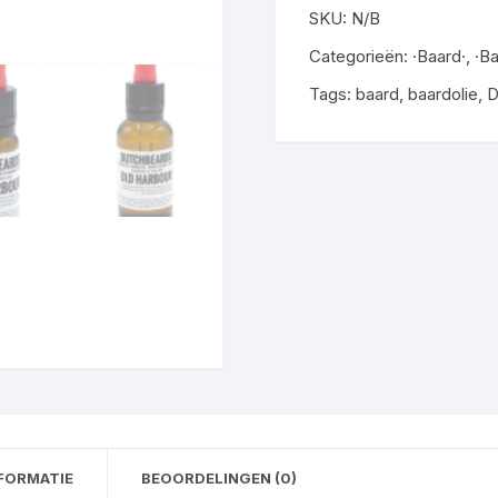
SKU:
N/B
Categorieën:
·Baard·
,
·Ba
Tags:
baard
,
baardolie
,
D
FORMATIE
BEOORDELINGEN (0)