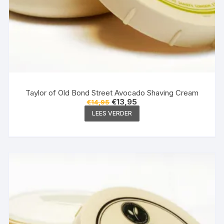
Taylor of Old Bond Street Avocado Shaving Cream
Oorspronkelijke
Huidige
€
13,95
€
14,95
prijs
prijs
LEES VERDER
was:
is:
€14,95.
€13,95.