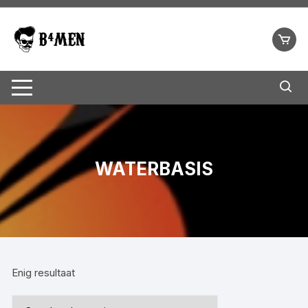
Ga
naar
inhoud
WATERBASIS
Enig resultaat