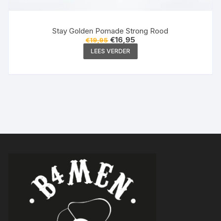
Stay Golden Pomade Strong Rood
Oorspronkelijke
Huidige
€
16,95
€
19,95
prijs
prijs
LEES VERDER
was:
is:
€19,95.
€16,95.