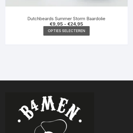
Dutchbeards Summer Storm Baardolie
Prijsklasse:
€
9,95
-
€
24,95
€9,95
Dit
OPTIES SELECTEREN
tot
product
€24,95
heeft
meerdere
variaties.
Deze
optie
kan
gekozen
worden
op
de
productpagina