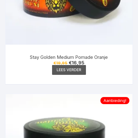
Stay Golden Medium Pomade Oranje
Oorspronkelijke
Huidige
€
16,95
€
19,95
prijs
prijs
LEES VERDER
was:
is:
€19,95.
€16,95.
Aanbieding!