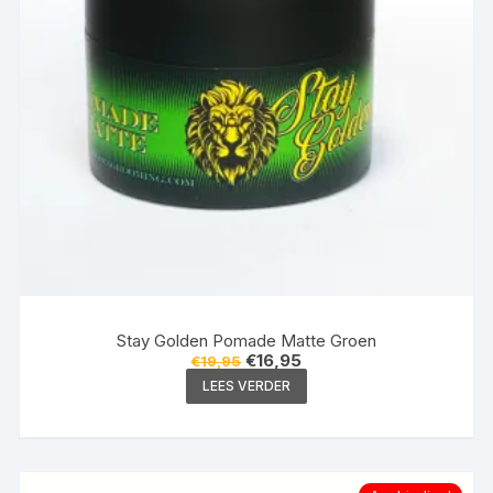
Stay Golden Pomade Matte Groen
Oorspronkelijke
Huidige
€
16,95
€
19,95
prijs
prijs
LEES VERDER
was:
is:
€19,95.
€16,95.