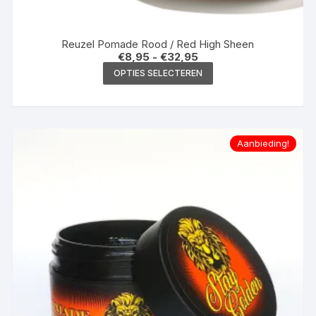
Reuzel Pomade Rood / Red High Sheen
Prijsklasse:
€
8,95
-
€
32,95
€8,95
Dit
OPTIES SELECTEREN
tot
product
€32,95
heeft
meerdere
variaties.
Aanbieding!
Deze
optie
kan
gekozen
worden
op
de
productpagina