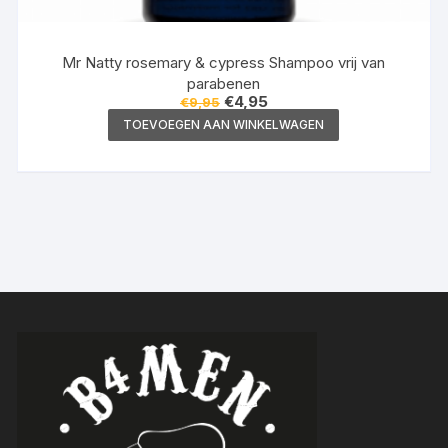
Mr Natty rosemary & cypress Shampoo vrij van
parabenen
Oorspronkelijke
Huidige
€
4,95
€
9,95
prijs
prijs
TOEVOEGEN AAN WINKELWAGEN
was:
is:
€9,95.
€4,95.