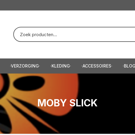
·VERZORGING·
·KLEDING·
·ACCESSOIRES·
·BLOG
eep/Scheercreme·
·Trui·
·Baardtrimmer·
e·
·T-Shirt·
·Haartrimmer·
MOBY SLICK
e·
·Hoodie·
zor·