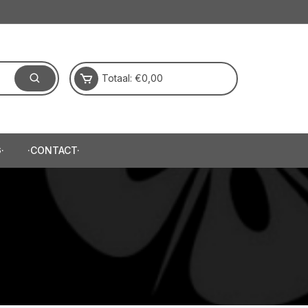
Totaal:
€
0,00
·
·CONTACT·