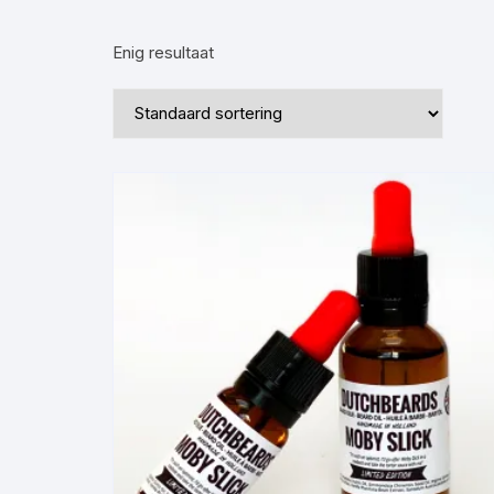
·Sea Salt Spray·
·Baard Zeep·
·Scheerme
Enig resultaat
·Haargel·
·Shampoo·
·Shampoo·
·Baardtrimmer·
·Haartrimmer·
·BaardBorstel / Kammen·