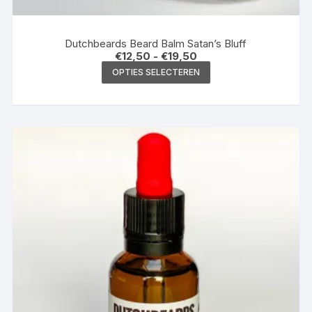
Dutchbeards Beard Balm Satan’s Bluff
Prijsklasse:
€
12,50
-
€
19,50
€12,50
Dit
OPTIES SELECTEREN
tot
product
€19,50
heeft
meerdere
variaties.
Deze
optie
kan
gekozen
worden
op
de
productpagina