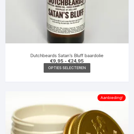
Dutchbeards Satan’s Bluff baardolie
Prijsklasse:
€
9,95
-
€
24,95
€9,95
Dit
OPTIES SELECTEREN
tot
product
€24,95
heeft
meerdere
variaties.
Aanbieding!
Deze
optie
kan
gekozen
worden