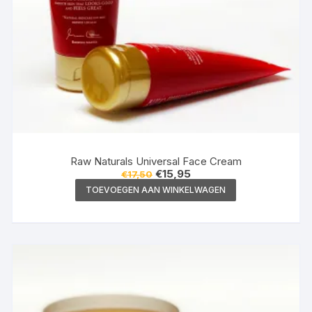
Raw Naturals Universal Face Cream
Oorspronkelijke
Huidige
€
15,95
€
17,50
prijs
prijs
TOEVOEGEN AAN WINKELWAGEN
was:
is:
€17,50.
€15,95.