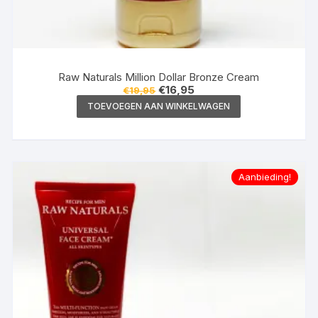
Raw Naturals Million Dollar Bronze Cream
Oorspronkelijke
Huidige
€
16,95
€
19,95
prijs
prijs
TOEVOEGEN AAN WINKELWAGEN
was:
is:
€19,95.
€16,95.
Aanbieding!