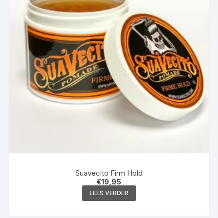
Suavecito Firm Hold
€
19,95
LEES VERDER