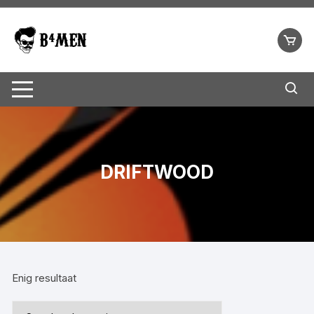
Ga
naar
inhoud
DRIFTWOOD
Enig resultaat