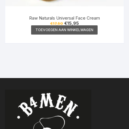
Raw Naturals Universal Face Cream
Oorspronkelijke
Huidige
€
15,95
€
17,50
prijs
prijs
TOEVOEGEN AAN WINKELWAGEN
was:
is:
€17,50.
€15,95.