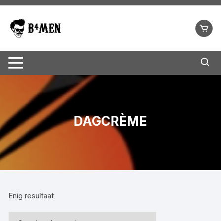
Ga
naar
inhoud
DAGCRÈME
Enig resultaat