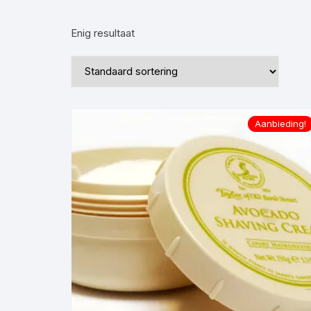
·Sea Salt Spray·
·Baard Zeep·
·Scheerme
Enig resultaat
·Haargel·
·Shampoo·
·Shampoo·
·Baardtrimmer·
·Haartrimmer·
·BaardBorstel / Kammen·
Aanbieding!