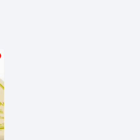
sjes·