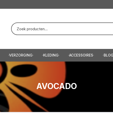
·VERZORGING·
·KLEDING·
·ACCESSOIRES·
·BLOG
eep/Scheercreme·
·Trui·
·Baardtrimmer·
e·
·T-Shirt·
·Haartrimmer·
AVOCADO
e·
·Hoodie·
zor·