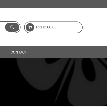
Totaal:
€
0,00
·
·CONTACT·