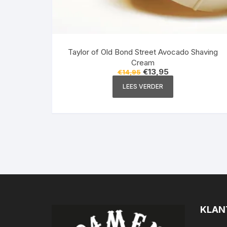
Taylor of Old Bond Street Avocado Shaving
Cream
Oorspronkelijke
Huidige
€
13,95
€
14,95
prijs
prijs
was:
is:
LEES VERDER
€14,95.
€13,95.
KLAN